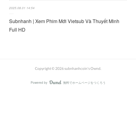
2025.08.01 14:54
Subnhanh | Xem Phim Mới Vietsub Và Thuyết Minh
Full HD
Copyright ©
2026
subnhanhcoin's Ownd
.
Powered by
無料でホームページをつくろう
AmebaOwnd
フォロー