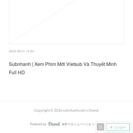
2025.08.01 14:54
Subnhanh | Xem Phim Mới Vietsub Và Thuyết Minh
Full HD
Copyright ©
2026
subnhanhcoin's Ownd
.
Powered by
無料でホームページをつくろう
AmebaOwnd
フォロー